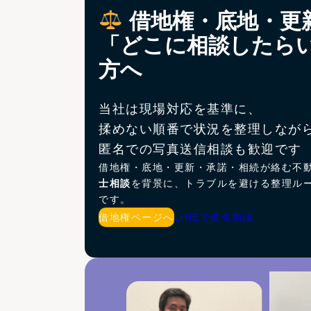
借地権・底地・更
「どこに相談したら
方へ
当社は現場対応を基準に、
揉めない順番で状況を整理しなが
匿名での写真送信相談も歓迎です
借地権・底地・更新・承諾・相続が絡む不
士相談
を背景に、トラブルを避ける整理ル
です。
借地権ページへ
LINEで匿名相談