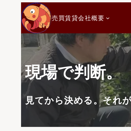
内
容
売買
賃貸
会社概要
を
ス
キ
ッ
プ
現場で判断。
見てから決める。それ