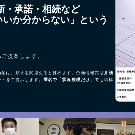
新・承諾・相続など
いいか分からない」という
らご提案します。
動産は、順番を間違えると揉めます。企画情報館は
弁護
ートをご提示します。
匿名で「状況整理だけ」
でも結構