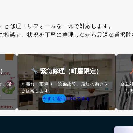
）と修理・リフォームを一体で対応します。
ご相談も、状況を丁寧に整理しながら最適な選択肢
）
緊急修理（町屋限定）
で、活
水漏れ・雨漏り・設備故障。最短の動きを
空室
ご提案します。
ーム
今すぐ電話
LINEで送る