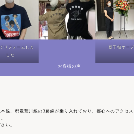
てリフォームしま
薪千穂オー
した
お客様の声
成本線、都電荒川線の3路線が乗り入れており、都心へのアクセ
す。
ださい。