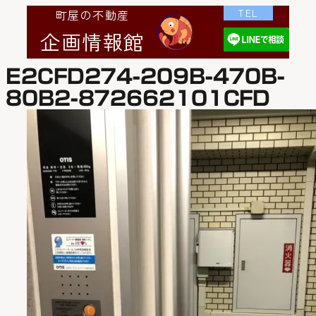
TEL
町屋の不動産
企画情報館
E2CFD274-209B-470B-
80B2-872662101CFD