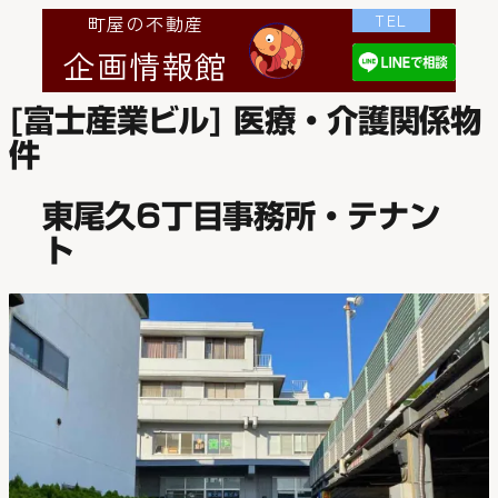
TEL
町屋の不動産
企画情報館
[富士産業ビル] 医療・介護関係物
件
東尾久6丁目事務所・テナン
ト