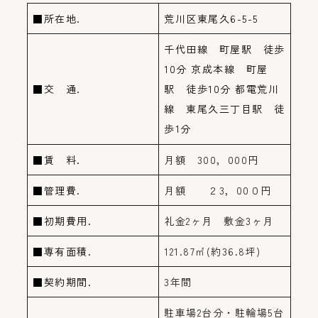
■所在地.
荒川区東尾久6-5-5
千代田線 町屋駅 徒歩
10分
京成本線 町屋
■交 通.
駅 徒歩10分
都電荒川
線 東尾久三丁目駅 徒
歩1分
■賃 料.
月額 300，000円
■管理費.
月額 ２3，00０円
■初期費用.
礼金2ヶ月 敷金3ヶ月
■専有面積.
121.87㎡(約36.8坪)
■契約期間.
3年間
駐車場2台分・駐輪場5台