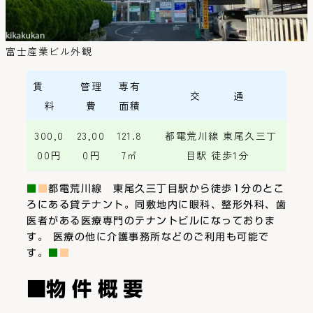
富士産業ビル外観
賃
管理
専有
交
通
料
費
面積
300,0
23,00
121.8
都電荒川線 東尾久三丁
00円
0円
7㎡
目駅 徒歩1分
■
■
都電荒川線 東尾久三丁目
駅から徒歩1分のとこ
ろにある貸テナント。同敷地内に眼科、整形外科、歯
医者がある医療専門のテナントビルになっておりま
す。
医療の他に介護事務所などのご利用も可能で
す。
■
■
■物 件 概 要