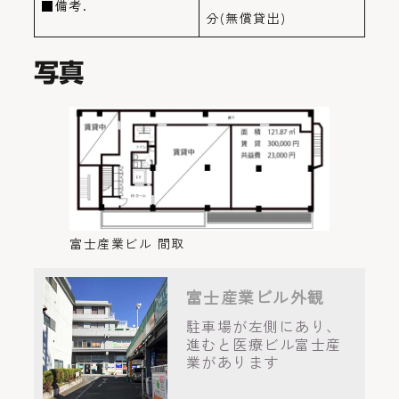
■備考.
分(無償貸出)
写真
富士産業ビル 間取
富士産業ビル外観
駐車場が左側にあり、
進むと医療ビル富士産
業があります