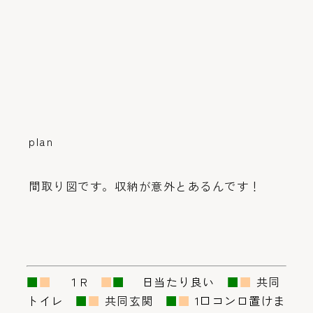
plan
間取り図です。収納が意外とあるんです！
■
■
１R
■
■
日当たり良い
■
■
共同
トイレ
■
■
共同玄関
■
■
1口コンロ置けま