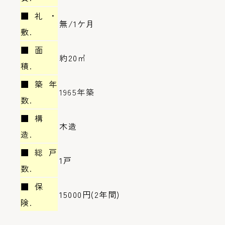
■礼・
無/1ケ月
敷.
■面
約20㎡
積.
■築年
1965年築
数.
■構
木造
造.
■総戸
1戸
数.
■保
15000円(2年間)
険.