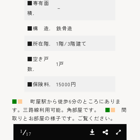
■専有面
－
積.
■構 造.
鉄骨造
■所在階.
1階/3階建て
■空き戸
1戸
数.
■保険料.
15000円
■
■
町屋駅から徒歩6分のところにありま
す。三路線利用可能。角部屋です。
■
■
間
取りとお部屋の様子です。ご覧ください。
1
17