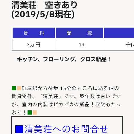
清美荘 空きあり
(2019/5/8現在)
賃 料
間 取
3万円
1R
千代
キッチン、フローリング、クロス新品！
■
■
町屋駅から徒歩１5分のところにある1Rの
賃貸物件。「清美荘」です。築年数は古いです
が、室内の内装はピカピカの新品！収納もたっ
ぷり！
■
■
■清美荘へのお問合せ