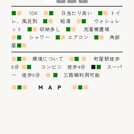
■
■
1DK
■
■
日当たり良い
■
■
トイ
レ、風呂別
■
■
給湯
■
■
ウォシュレ
ット
■
■
収納多し
■
■
洗濯機置場
■
■
シャワー
■
■
エアコン
■
■
角部
屋
■
■
■
■
■
環境について
■
■
■
町屋駅徒歩
6分
■
■
コンビニ 徒歩4分 ■
■
スーパ
ー 徒歩6分
■
■
三路線利用可能
■
■
■
M A P
■
■
■