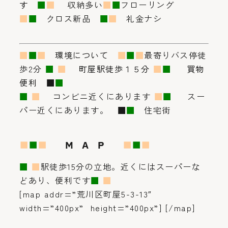
す
■
■
収納多い
■
■
フローリング
■
■
クロス新品
■
■
礼金ナシ
■
■
■
環境について
■
■
■
最寄りバス停徒
歩2分
■
■
町屋駅徒歩１５分
■
■
買物
便利
■
■
■
■
コンビニ近くにあります
■
■
スー
パー近くにあります。
■
■
住宅街
■
■
■
M A P
■
■
■
■
■
駅徒歩15分の立地。近くにはスーパーな
どあり、便利です
■
■
[map addr=”荒川区町屋5-3-13″
width=”400px” height=”400px”] [/map]