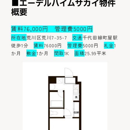
■エーデルハイムサカイ物件
概要
賃料76,000円 管理費5000円
所在地
荒川区荒川7-35-7
交通
千代田線町屋駅
徒歩1分
賃料
76000円
管理費
5000円
礼金
1
か月
敷金
1か月
間取
1K
面積
25.99平米