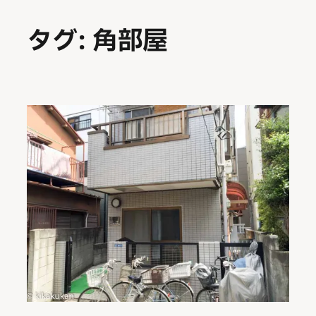
内
タグ:
角部屋
容
を
ス
キ
ッ
プ