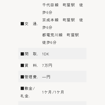
千代田線 町屋駅 徒
歩6分
京成本線 町屋駅 徒
■交 通.
歩6分
都電荒川線 町屋駅
徒歩6分
■間 取.
1DK
■賃 料.
7万円
■管理費.
―円
■敷金/
1ケ月/1ケ月
礼金.